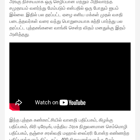
அங்கு நிச்சயமாக ஒரு செழிப்பான மற்றும் அறிவார்ந்த
சமுதாயம் வளர்ந்து மேம்படும் என்பதில் ஒரு போதும் ஐயம்
இல்லை. இதில் பல தரப்பட்ட ஏழை எளிய மக்கள் முதல் வசதி
படைத்தவர்கள் வரை வந்து பொறுமையாக சுற்றி பார்த்து பல
தரப்பட்ட புத்தகங்களை வாங்கி சென்ற விதம் மனதுக்கு இதம்
அளித்தது.
இந்த புத்தக கண்காட்சியில் வானதி பதிப்பகம், கிழக்கு
பதிப்பகம், கிரி டிரேடிங், மத்திய அரசு நிறுவனமான செம்மொழி
பதிப்பகம், தஞ்சை சரஸ்வதி மஹால் லைப்ரரி போன்ற எண்ணற்ற
பதிப்பகங்களும் கிட்ட தட்ட 400 நிறுவனங்களுக்கு மேல்